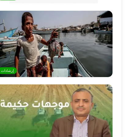
إرشادات