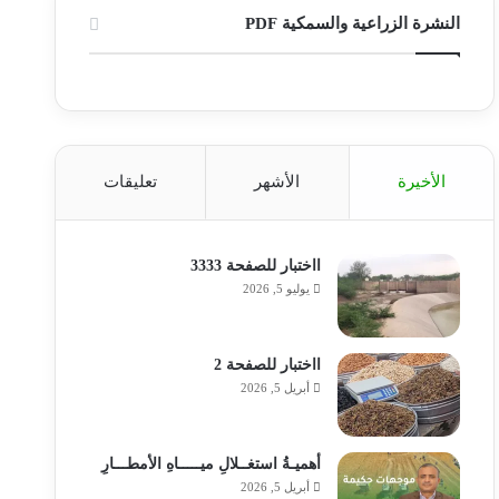
ص
ب
ت
ي
ت
ق
س
النشرة الزراعية والسمكية PDF
ا
و
ر
و
ق
ر
ا
ل
ك
ب
ر
ا
ب
م
ا
م
الأخيرة
الأشهر
تعليقات
و
م
ق
ااختبار للصفحة 3333
ع
يوليو 5, 2026
R
ااختبار للصفحة 2
S
أبريل 5, 2026
S
أهميـةُ استغــلالِ ميـــــاهِ الأمطـــارِ
أبريل 5, 2026