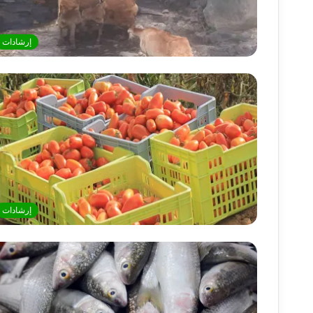
إرشادات
إرشادات