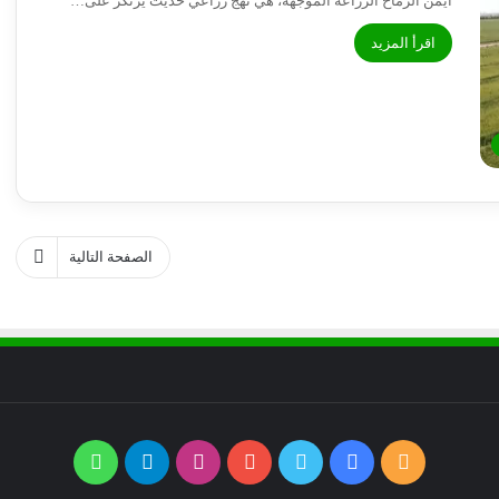
أيمن الرماح الزراعة الموجهة، هي نهج زراعي حديث يرتكز على…
اقرأ المزيد
الصفحة التالية
ملخص
فيسبوك
تويتر
يوتيوب
انستقرام
تيلقرام
واتساب