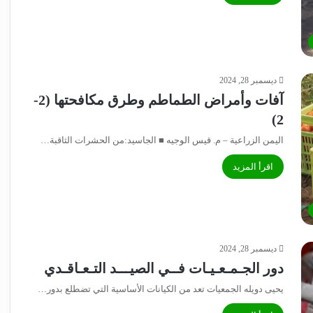
ديسمبر 28, 2024
آفات وأمراض الطماطم وطرق مكافحتها (2-
2)
اليمن الزراعية – م. قيس الوجيه ■ الجاسيد:من الحشرات الثاقبة…
اقرأ المزيد
ديسمبر 28, 2024
دور الجـمـعـيـات فــي الصيـــد التـعـاقـدي
يحيى دويله الجمعيات تعد من الكيانات الأساسية التي تضطلع بدور…