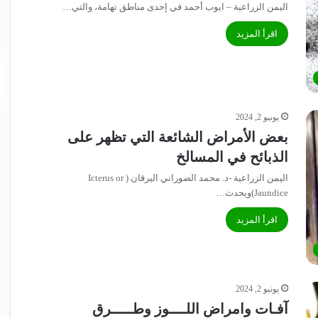
اليمن الزراعية – ايوب أحمد في إحدى مناطق تهامة، والتي…
اقرأ المزيد
يونيو 2, 2024
بعض الأمراض الشائعة التي تظهر على
الذبائح في المسالخ
اليمن الزراعية -د. محمد الضوراني اليرقان ( Icterus or
Jaundice)ويحدث…
اقرأ المزيد
يونيو 2, 2024
آفـات وامراض اللــــوز وطـــــرق