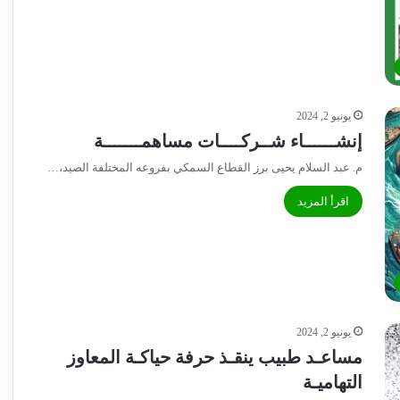
يونيو 2, 2024
إنشــــــاء شــركــــات مساهمـــــــة
م. عبد السلام يحيى برز القطاع السمكي بفروعه المختلفة الصيد،…
اقرأ المزيد
يونيو 2, 2024
مساعـد طبيب ينقـذ حرفة حياكـة المعاوز
التهاميـة