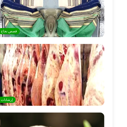
قصص نجاح
إرشادات