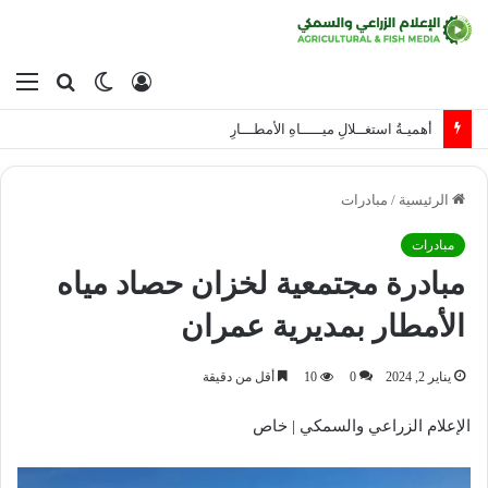
تسجيل
الوضع
بحث
الق
الدخول
المظلم
عن
أهميـةُ استغــلالِ ميـــــاهِ الأمطـــارِ
الرئيسية
/
مبادرات
مبادرات
مبادرة مجتمعية لخزان حصاد مياه
الأمطار بمديرية عمران
يناير 2, 2024
0
10
أقل من دقيقة
الإعلام الزراعي والسمكي | خاص