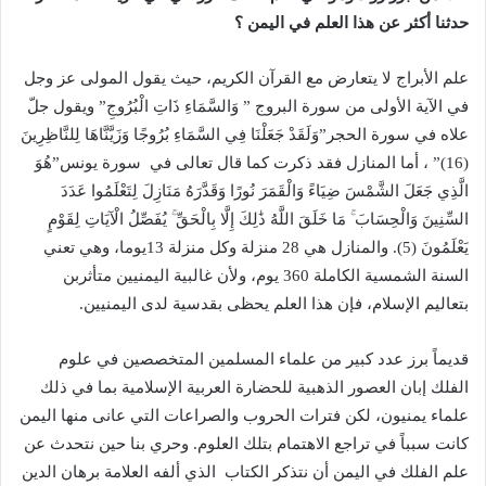
حدثنا أكثر عن هذا العلم في اليمن ؟
علم الأبراج لا يتعارض مع القرآن الكريم، حيث يقول المولى عز وجل
في الآية الأولى من سورة البروج ” وَالسَّمَاءِ ذَاتِ الْبُرُوجِ” ويقول جلّ
علاه في سورة الحجر”وَلَقَدْ جَعَلْنَا فِي السَّمَاءِ بُرُوجًا وَزَيَّنَّاهَا لِلنَّاظِرِينَ
(16)” ، أما المنازل فقد ذكرت كما قال تعالى في سورة يونس”هُوَ
الَّذِي جَعَلَ الشَّمْسَ ضِيَاءً وَالْقَمَرَ نُورًا وَقَدَّرَهُ مَنَازِلَ لِتَعْلَمُوا عَدَدَ
السِّنِينَ وَالْحِسَابَ ۚ مَا خَلَقَ اللَّهُ ذَٰلِكَ إِلَّا بِالْحَقِّ ۚ يُفَصِّلُ الْآيَاتِ لِقَوْمٍ
يَعْلَمُونَ (5). والمنازل هي 28 منزلة وكل منزلة 13يوما، وهي تعني
السنة الشمسية الكاملة 360 يوم، ولأن غالبية اليمنيين متأثربن
بتعاليم الإسلام، فإن هذا العلم يحظى بقدسية لدى اليمنيين.
قديماً برز عدد كبير من علماء المسلمين المتخصصين في علوم
الفلك إبان العصور الذهبية للحضارة العربية الإسلامية بما في ذلك
علماء يمنيون، لكن فترات الحروب والصراعات التي عانى منها اليمن
كانت سبباً في تراجع الاهتمام بتلك العلوم. وحري بنا حين نتحدث عن
علم الفلك في اليمن أن نتذكر الكتاب الذي ألفه العلامة برهان الدين