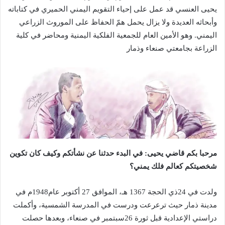
يحيى العنسي قد عمل على إحياء التقويم اليمني الحميري في كتاباته
وأبحاثه العديدة ولا يزال يحمل همّ الحفاظ على الموروث الزراعي
اليمني. وهو الأمين العام للجمعية الفلكية اليمنية ومحاضر في كلية
الزراعة بجامعتي صنعاء وذمار
مرحبا بكم قاضي يحيى: في البدء حدثنا عن نشأتكم وكيف كان تكوين
شخصيتكم كعالم فلك يمني؟
ولدت في 24ذي الحجة 1367 هـ، الموافق 27 أكتوبر عام1948م في
مدينة ذمار حيث ترعرعت ودرست في المدرسة الشمسية، وأكملت
دراستي الإعدادية قبل ثورة 26سبتمبر في صنعاء، وبعدها حصلت