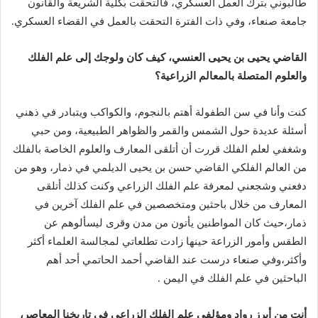
طالبوني بترك العمل العسكري، فالتحقت بكلية الشريعة والقانون
جامعة صنعاء، وفي ذات الفترة التحقت بالعمل في القضاء العسكري.
القاضي يحيى بن يحيى العنسي، كيف كان ولوجك إلى علم الفلك
والعلوم المتصلة بالمعالم الزراعية؟
كنت وأنا في سن الطفولة أهتم بالنجوم، والكواكب ويتبادر في ذهني
أسئلة عديدة حول الشمس والقمر والظواهر الطبيعية، ومن حبي
وشغفي لعلم الفلك قررت أن أتلقى المعارف والعلوم الخاصة بالفلك
من العالم الفلكي القاضي حسن بن يحيى الديلمي في ذمار، وهو من
دفعني وشجعني لمعرفة علم الفلك الزراعي وكنت كذلك أتلقى
المعارف من خلال باحثين ومتخصصين في علم الفلك آخرين في
ذمار،حيث كان المواطنين يأتون من مدن وقرى ليسألوهم عن
الطقس وأمور الزراعة حينها زادت تطلعاتي لمجالسة العلماء أكثر
وأكثر،وفي صنعاء درست عند القاضي أحمد الحاتمي أحد أهم
الباحثين في علم الفلك في اليمن .
أنت من أبرز رواد ومؤلفي علم الفلك الزراعي في تاريخنا المعاصر،