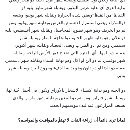
بداية الذري أي بداية غرس البذور، ويقابله شهر مايو، يليه ذو
القياظ”من القيظ”ويعني شده الحرارة ويقابله شهر يونيو، ويتبعه
ذوالمذراء ويعني استمرار الاهتمام بالغرس ويقابله شهر يوليو، ومن
ثم ذو الخريف وهو شهر نضوج المحاصيل ويقابله شهر أغسطس، يليه
ذو علان وهو بداية ظهور الحبوب والحاجة للمطر ويقابله شهر
سبتمبر، ومن ثم ذو الصراب ويعني الحصاد ويقابله شهر أكتوبر،
يعقبه ذو المهلة أي الفترة التي تحتاج فيها الأرض للراحة ويقابله
شهر نوفمبر، ثم ذو الن او الال وهو نهاية الشتاء ويقابله شهر ديسمبر،
يعقبه ذو الدثا او ذو داون وهو بداية الدفء وخروج البرد ويقابله شهر
يناير.
ذو الحله وهو بداية اكتساء الأشجار بالأوراق وتكون في أجمل حُلة لها،
ويقابله شهر فبراير، ومن ثم ذو المعين ويقابله شهر مارس والذي
يستعد المزارعون فيه لبدء موسمهم الجديد.
لماذا ترى دائماً أن زراعة القات لا تهتمُّ بالمواقيت والمواسم؟