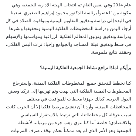
عام 2014 وفي نفس العام تم انتخاب الهيئة الإدارية للجمعية وهي
مكونة من11عضواً برئاسة الدكتور محمود إبراهيم الصغيري. سعينا
في البدء إلى دراسة وتدقيق التقاويم اليمنية ومواقيت الصلاة في كل
أرجاء اليمن ودراسة المخطوطات الفلكية اليمنية وتحقيقها ونشرها
ودراسة وتدقيق وتوثيق المعالم الفلكية الزراعية ومواسمها والإسهام
في ضبط وتدقيق قبلة المساجد والجوامع وإحياء تراث اليمن الفلكي،
وحققنا نتائج ملموسة.
برأيكم لماذا تراجع نشاط الجمعية الفلكية اليمنية؟
كنا نخطط للتحقق جميع المخطوطات الفلكية اليمنية، واسترجاع
المخطوطات اليمنية الفلكية التي نهبت وتم تهريبها إلى تركيا وبعض
الدول الغربية. كذلك جهزنا محطات للمواقيت في مختلف
المحافظات اليمنية، وأردنا أن ننشئ مرصدا فلكيا إلا أن الحرب كانت
سبب عرقلة كل مخططاتنا، التي ترتبط بالاستقرار السياسي
والاقتصادي؛ خاصة أننا كنا ننوي وهب جزء من مرتباتنا لأنشطة
الجمعية وهو الأمر الذي لم يعد ممكناً بحكم توقف صرف المرتبات