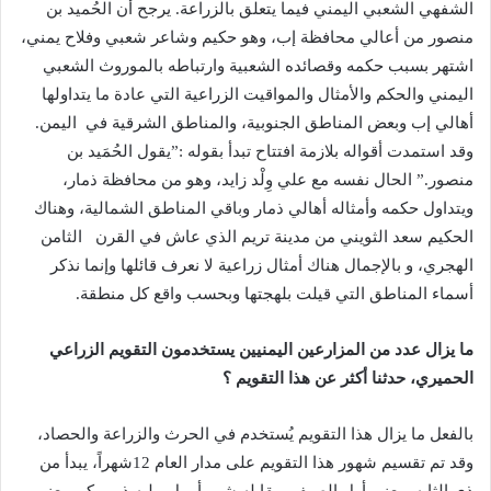
الشفهي الشعبي اليمني فيما يتعلق بالزراعة. يرجح أن الحُميد بن
منصور من أعالي محافظة إب، وهو حكيم وشاعر شعبي وفلاح يمني،
اشتهر بسبب حكمه وقصائده الشعبية وارتباطه بالموروث الشعبي
اليمني والحكم والأمثال والمواقيت الزراعية التي عادة ما يتداولها
أهالي إب وبعض المناطق الجنوبية، والمناطق الشرقية في اليمن.
وقد استمدت أقواله بلازمة افتتاح تبدأ بقوله :”يقول الحُمَيد بن
منصور.” الحال نفسه مع علي وِلْد زايد، وهو من محافظة ذمار،
ويتداول حكمه وأمثاله أهالي ذمار وباقي المناطق الشمالية، وهناك
الحكيم سعد الثويني من مدينة تريم الذي عاش في القرن الثامن
الهجري، و بالإجمال هناك أمثال زراعية لا نعرف قائلها وإنما نذكر
أسماء المناطق التي قيلت بلهجتها وبحسب واقع كل منطقة.
ما يزال عدد من المزارعين اليمنيين يستخدمون التقويم الزراعي
الحميري، حدثنا أكثر عن هذا التقويم ؟
بالفعل ما يزال هذا التقويم يُستخدم في الحرث والزراعة والحصاد،
وقد تم تقسيم شهور هذا التقويم على مدار العام 12شهراً، يبدأ من
ذي الثابه ويعني أول الصيف ويقابله شهر أبريل، يليه ذو مبكر ويعني