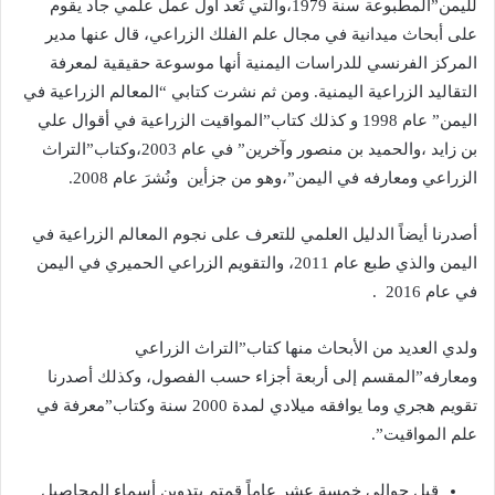
لليمن”المطبوعة سنة 1979،والتي تُعد أول عمل علمي جاد يقوم
على أبحاث ميدانية في مجال علم الفلك الزراعي، قال عنها مدير
المركز الفرنسي للدراسات اليمنية أنها موسوعة حقيقية لمعرفة
التقاليد الزراعية اليمنية. ومن ثم نشرت كتابي “المعالم الزراعية في
اليمن” عام 1998 و كذلك كتاب”المواقيت الزراعية في أقوال علي
بن زايد ،والحميد بن منصور وآخرين” في عام 2003،وكتاب”التراث
الزراعي ومعارفه في اليمن”،وهو من جزأين ونُشرَ عام 2008.
أصدرنا أيضاً الدليل العلمي للتعرف على نجوم المعالم الزراعية في
اليمن والذي طبع عام 2011، والتقويم الزراعي الحميري في اليمن
في عام 2016 .
ولدي العديد من الأبحاث منها كتاب”التراث الزراعي
ومعارفه”المقسم إلى أربعة أجزاء حسب الفصول، وكذلك أصدرنا
تقويم هجري وما يوافقه ميلادي لمدة 2000 سنة وكتاب”معرفة في
علم المواقيت”.
قبل حوالي خمسة عشر عاماً قمتم بتدوين أسماء المحاصيل