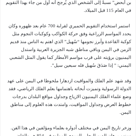
بن أبحض” نسبةً إلى الشخص الذي يُرجح أنه أول من جاء بهذا التقويم
في العام 115 قبل الميلاد.
استمر استخدام التقويم الحميري لقرابة 700 عام بعد ظهوره وكان
يحدد المواسم الزراعية وفق حركة الكواكب وكوكبات النجوم مثل
كوكبة القاعدة وأبرز نجومها “سُهيل” الذي اهتم به الناس منذ قديم
الزمن في اليمن وباقي مناطق شبه الجزيرة العربية واستدل
اليمنيون برؤيته على قرب مواسم الأمطار كما يقول المثل الشعبي
اليمني: ” إذا صَدَقَ سُهيل فله سبعين سيل”.
وقد شهد علم الفلك والمواقيت ازدهارا ملحوظا في اليمن على عهد
الدولة الرسولية وتميزت أبحاثه باهتمامها بعلم الفلك الرياضي، فقد
وضع علماء الفلك اليمنيون الازياج وجداول مواقع البلدان بدرجات
خطوط العرض وجداول المواقيت، وامتدت هذه العلوم إلى مناطق
اليمن.
وزخر تاريخ اليمن في مختلف أدواره بعلماء ومؤلفين في هذا الفن.
ومنهم برهان الدين البجلي الزبيدي المولود في 854 هـ، والقاضي