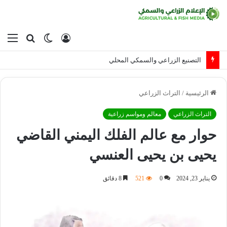
تسجيل
الوضع
بحث
الق
الدخول
المظلم
عن
التصنيع الزراعي والسمكي المحلي
الرئيسية
/
التراث الزراعي
التراث الزراعي
معالم ومواسم زراعية
حوار مع عالم الفلك اليمني القاضي
يحيى بن يحيى العنسي
يناير 23, 2024
0
521
8 دقائق