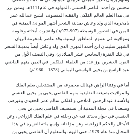
محسن بن أحمد الناصر الحسني، المولود في عام1111هـ. وممن برز
في هذا العلم العالم الفلكي والفقيه المتصوف الشيخ عبدالله عمر
بامخرمة الذي ولد وعاش بمدينة الشحر أشهر الموانئ اليمنية في
اليمن في العصور الوسيطة (907-972هـ) وانتشرت أبحاثه وعلومه
ومواقيته في عموم المناطق اليمنية. وقد عاصر بامخرمة الربان
الشهير سليمان ابن أحمد المهري الذي ولد وعاش أيضاً بمدينة الشحر
في تلك الفترة (السادس عشر الميلادي). وفي النصف الأول من
القرن العشرين برز عدد من العلماء الفلكيين في اليمن منهم القاضي
عبد الواسع بن يحيى الواسعي اليماني (1878 – 1960م).
أما في وقتنا الراهن فهنالك مجموعة من المشتغلين بعلم الفلك
والمواقيت بصيغته التقليدية منهم القاضي يحيى بن يحيى العنسي
والأستاذ عبدالرحمن الملاحي والفلكي سالم عمر الجعيدي وغيرهم.
ويسعدنا في مجلة المدنية أن نستضيف القاضي يحيى بن يحي
العنسي في حوار يحدثنا فيه عن رحلته في علم الفلك الزراعي، وعن
الأمثال والحكم الزراعية، وعن مؤلفاته وإسهاماته الغزيرة في هذا
المجال منذ عام 1979، حتى اليوم. والمعلوم أن القاضي يحيى بن