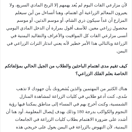
لأن مزارعي القات اليوم لم يُعد يهمهم إلا الربح المادي السريع، ولا
يعيرون المعالم الزراعية أي اهتمام، وهنا أتساءل من أين سيعلم
المزارع أن غداً سيكون ذري الشام، أو موسم الدثين، أو موسم
محصول زراعي معين. للأسف أقول بمرارة أن الدخل المادي اليومي
أنسى مزارعي القات كل المواقيت والأعراف والتقاليد اليمنية في
الزراعة وبالتالي هذا الأمر خطير لأنه يعني اندثار التراث الزراعي في
اليمن.
كيف تقيم مدى اهتمام الباحثين والطلاب من الجيل الحالي بمؤلفاتكم
الخاصة بعلم الفلك الزراعي؟
هناك الكثير من المهتمين والذين يُشعرونك بأن جهودك لا تذهب
سُدى، كنت أدعو طلابي في كليات الزراعة لمشاهدة المنازل
الشمسية، وكنت أخرج بهم في المساء إلى مناطق يمكننا فيها رؤية
النجوم والكواكب بدرجة 180 وذلك بهدف إيصال المعلومة. أود هنا أن
أشدد على ضرورة الاهتمام بطلاب كليات الزراعة في الجامعات
اليمنية، لأن النهوض بالزراعة في اليمن يعول على خريجي هذه