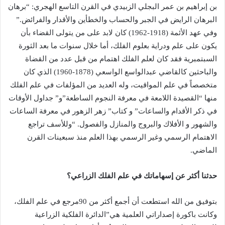
بن إبراهيم بن عمر البجلي الزبيدي في القرن التاسع الهجري: “برهان
البرهان الرايض في الجبر والحساب والخطأين والأقدار والفرائض.”
وفي عهد الأئمة (1918-1962) كان لابد على من يتولى القضاء بأن
يكون على علم ودراية بعلوم الفلك، أما خلال سنوات ما بعد الثورة
السبتمبرية فقد كان لعلم الفلك اهتمام من قبل عدد من القضاة
والباحثين كالقاضي عبدالواسع الواسعي (1878-1960) الذي كان
متخصصاً في علم المواقيت، وله العديد من المؤلفات في علم الفلك
منها “القصيدة اللامعة في معرفة النجوم الساطعة”و” جداول الأوقات
في ذكر الأقدام والساعات” و كتاب” زهر الزهور في معرفة الساعات
والشهور و الأفلاك والبروج والمنازل والفصول. “وللأسف تراجع
الاهتمام الرسمي وغير الرسمي بهذا العلم منذ سبعينات القرن
الماضي.
حدثنا أكثر عن إسهاماتك في علم الفلك الزراعي؟
بتوفيق من الله استطعت أن أجمع أكثر من 90مرجع في علم الفلك،
وكانت باكورة إصداراتي العلمية هي”الدائرة الفلكية الزراعية