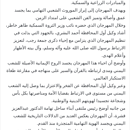
والمبادرات الزراعية والسمكية.
ويهدف المهرجان إلى إبراز الموروث الشعبي التهامي بما يجسد
عمق وأصالة وتميز الفن الشعبي على امتداد الزمن.
وخلال المهرجان الذي حضره نائب وزير الثروة السمكية طاهر خاطر،
أشاد وكيل أول المحافظة أحمد البشري، بالجهود التي بذلت في
تنظيم المهرجان الذي يتزامن مع إحياء ذكرى جمعة رجب، لتعزيز
الارتباط برسول الله صلى الله عليه وآله وسلم، وآل بيته الأطهار
وأعلام الهدى.
وأوضح أن احياء هذا المهرجان يجسد الروح الإيمانية الأصيلة للشعب
اليمني ومدى ارتباطه بالقرآن والسير على منهاجه في مقارعة طغاة
الاستكبار العالمي.
وعبر وكيل أول المحافظة عن الفخر والاعتزاز بما وصل إليه الشعب
اليمني من مستوى في الارتباط بقضايا الأمة ومناصرتها بكل بأس
وشجاعة تجسيدا لهويتهم الدينية والوطنية.
من جانبه أوضح رئيس ملتقى أبناء ساحل تهامة الدكتور عبدالعزيز
قشرة، أن المهرجان يعكس العديد من الدلالات التاريخية للشعب
اليمني ويجسد الهوية التهامية المتجذرة منذ القدم.