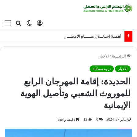
تسجيل
الوضع
بحث
الق
الدخول
المظلم
عن
أهميـةُ استغــلالِ ميـــــاهِ الأمطـــارِ
الرئيسية
/
الأخبار
الأخبار
ثروة سمكية
الحديدة: إقامة المهرجان الرابع
للموروث الشعبي وتأصيل الهوية
الإيمانية
يناير 27, 2024
0
12
دقيقة واحدة