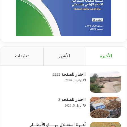
الأخيرة
الأشهر
تعليقات
ااختبار للصفحة 3333
يوليو 5, 2026
ااختبار للصفحة 2
أبريل 5, 2026
أهميـةُ استغــلالِ ميـــــاهِ الأمطـــارِ