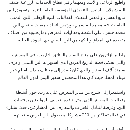
واطلع الرباعي والأسد ومعهما وكيل قطاع الخدمات الزراعية ضيف
الله شملان والرئيس التنفيذي للمؤسسة العامة لتنمية وتسويق البن
مانع العسل، والمدير التنفيذي لفعاليات اليوم الوطني للبن اليمني
للعام 2025م محمد القاسمي، ورئيس اتحاد جمعيات منتجي البن
محمد حسن، على أنشطة وفعاليات المعرض وما يحتويه من أصناف
متعددة في المذاق والنكهة من البن اليمني ذي الجودة العالية.
واطلع الزائرون على جناح الصور والوثائق التاريخية في المعرض،
والتي تحكي قصة التاريخ العريق الذي اشتهر به البن اليمني وعرف
به منذ آلاف السنين والذي كان يُصدر إلى مختلف بلدان العالم عبر
ميناء المخا، حيث كان هذا المحصول سفير اليمن لدول العالم.
واستمعوا إلى شرح من مدير المعرض علي هارب، حول أنشطة
وفعاليات المعرض الذي يمثل نافذة لتعريف المواطنين بمنتجات
البن، وفرصة لتبادل الخبرات والمعارف بين المشاركين، حيث يشارك
في فعالياته أكثر من 250 مشاركا بمحصول البن لعرض منتجاتهم.
وأفاد بأن المعرض يتضمن عيادة أعمال البن “الخيمة الاستشارية”