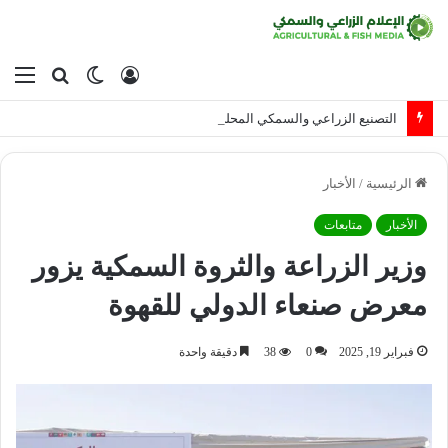
تسجيل
الوضع
بحث
الق
الدخول
المظلم
عن
التصنيع الزراعي والسمكي المحلي
الرئيسية
/
الأخبار
الأخبار
متابعات
وزير الزراعة والثروة السمكية يزور
معرض صنعاء الدولي للقهوة
فبراير 19, 2025
0
38
دقيقة واحدة