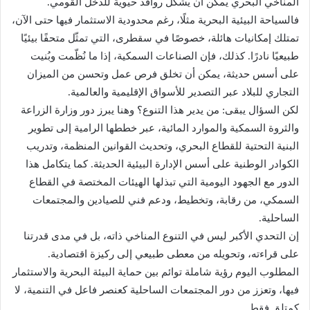
المناخي البحري يمكن أن يشكّل روافد حيوية للدخل القومي.
فالسياحة البيئية البحرية مثلًا، رغم محدودية الاستثمار فيها حتى الآن،
تمتلك إمكانيات هائلة، خصوصًا في سقطرى، التي تمثّل متحفًا بيئيًا
طبيعيًا نادرًا. كذلك، فإن الصناعات السمكية، إذا ما نُظّمت وبُنيت
على أسس حديثة، يمكن أن تخلق فرص عمل وتحسن من الميزان
التجاري للبلاد عبر التصدير للأسواق الإقليمية والعالمية.
لكن السؤال يبقى: من يدير هذا التنوع؟ وهنا يبرز دور وزارة الزراعة
والثروة السمكية والموارد المائية، عبر خططها الرامية إلى تطوير
البنية التحتية للقطاع البحري، وتحديث القوانين المنظمة، وتدريب
الكوادر الوطنية على أسس الإدارة البيئية الحديثة. كما يتكامل هذا
الدور مع الجهود اليومية التي تبذلها الهيئات المختصة في القطاع
السمكي، من رقابة، وتخطيط، ودعم فني للصيادين والمجتمعات
الساحلية.
إن التحدي الأكبر ليس في التنوع المناخي ذاته، بل في مدى قدرتنا
على قراءته، وتحويله من معطى طبيعي إلى ركيزة اقتصادية.
المطلوب اليوم رؤية شاملة توائم بين حماية البيئة البحرية والاستثمار
فيها، وتعزز من دور المجتمعات الساحلية كعنصر فاعل في التنمية، لا
كمتلقٍ فقط.