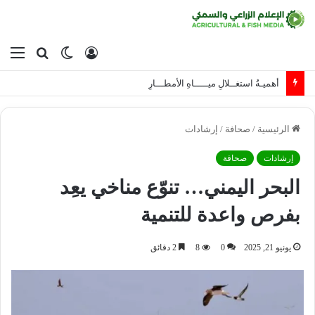
تسجيل
الوضع
بحث
الق
الدخول
المظلم
عن
التصنيع الزراعي والسمكي المحلي
الرئيسية
/
صحافة
/
إرشادات
إرشادات
صحافة
البحر اليمني… تنوّع مناخي يعِد
بفرص واعدة للتنمية
يونيو 21, 2025
0
8
2 دقائق