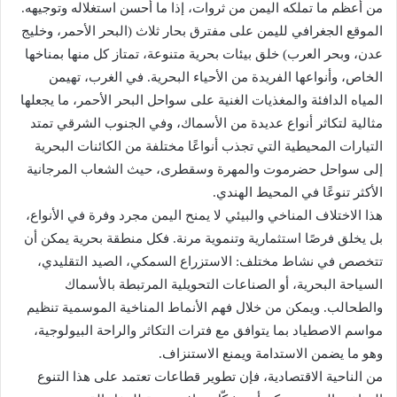
من أعظم ما تملكه اليمن من ثروات، إذا ما أُحسن استغلاله وتوجيهه.
الموقع الجغرافي لليمن على مفترق بحار ثلاث (البحر الأحمر، وخليج
عدن، وبحر العرب) خلق بيئات بحرية متنوعة، تمتاز كل منها بمناخها
الخاص، وأنواعها الفريدة من الأحياء البحرية. في الغرب، تهيمن
المياه الدافئة والمغذيات الغنية على سواحل البحر الأحمر، ما يجعلها
مثالية لتكاثر أنواع عديدة من الأسماك، وفي الجنوب الشرقي تمتد
التيارات المحيطية التي تجذب أنواعًا مختلفة من الكائنات البحرية
إلى سواحل حضرموت والمهرة وسقطرى، حيث الشعاب المرجانية
الأكثر تنوعًا في المحيط الهندي.
هذا الاختلاف المناخي والبيئي لا يمنح اليمن مجرد وفرة في الأنواع،
بل يخلق فرصًا استثمارية وتنموية مرنة. فكل منطقة بحرية يمكن أن
تتخصص في نشاط مختلف: الاستزراع السمكي، الصيد التقليدي،
السياحة البحرية، أو الصناعات التحويلية المرتبطة بالأسماك
والطحالب. ويمكن من خلال فهم الأنماط المناخية الموسمية تنظيم
مواسم الاصطياد بما يتوافق مع فترات التكاثر والراحة البيولوجية،
وهو ما يضمن الاستدامة ويمنع الاستنزاف.
من الناحية الاقتصادية، فإن تطوير قطاعات تعتمد على هذا التنوع